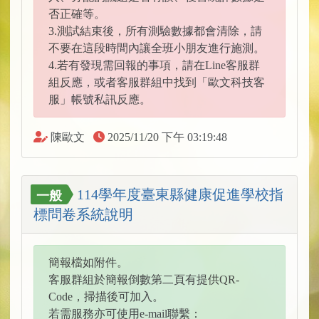
否正確等。
3.測試結束後，所有測驗數據都會清除，請
不要在這段時間內讓全班小朋友進行施測。
4.若有發現需回報的事項，請在Line客服群
組反應，或者客服群組中找到「歐文科技客
服」帳號私訊反應。
陳歐文
2025/11/20 下午 03:19:48
114學年度臺東縣健康促進學校指
一般
標問卷系統說明
簡報檔如附件。
客服群組於簡報倒數第二頁有提供QR-
Code，掃描後可加入。
若需服務亦可使用e-mail聯繫：