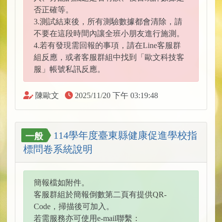
否正確等。
3.測試結束後，所有測驗數據都會清除，請
不要在這段時間內讓全班小朋友進行施測。
4.若有發現需回報的事項，請在Line客服群
組反應，或者客服群組中找到「歐文科技客
服」帳號私訊反應。
陳歐文
2025/11/20 下午 03:19:48
114學年度臺東縣健康促進學校指
一般
標問卷系統說明
簡報檔如附件。
客服群組於簡報倒數第二頁有提供QR-
Code，掃描後可加入。
若需服務亦可使用e-mail聯繫：